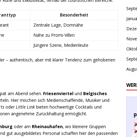
 Ruhe und Exklusivität, fernab der touristischen Bereiche.
Sept
ranttyp
Besonderheit
Janua
urant
Zentrale Lage, Domnähe
Deze
he
Nähe zu Promi-Villen
Nove
Jüngere Szene, Medienleute
Okto
Sept
wider – authentisch, aber mit klarer Tendenz zum gehobenen
Augu
WER
 spät am Abend sehen.
Friesenviertel
und
Belgisches
teln. Hier mischen sich Medienschaffende, Musiker und
rts
oder
Little Link
bieten hochwertige Cocktails und
sonen angenehme Zurückhaltung ermöglicht.
nburg
oder am
Rheinauhafen
, wo kleinere Gruppen
g und gut ausgebildetes Personal schaffen hier den passenden