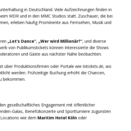
unterhaltung in Deutschland. Viele Aufzeichnungen finden in
eim WDR und in den MMC Studios statt. Zuschauer, die bei
men, erleben häufig Prominente aus Fernsehen, Musik und
ören
„Let’s Dance“
,
„Wer wird Millionär?“
, und diverse
rb von Publikumstickets können Interessierte die Shows
 Moderatoren und Gäste aus nächster Nähe beobachten.
eist über Produktionsfirmen oder Portale wie
tvtickets.de
, wo
licht werden. Frühzeitige Buchung erhöht die Chancen,
 zu bekommen.
den gesellschaftliches Engagement mit öffentlicher
enden-Galas, Benefizkonzerte und Sportturniere zugunsten
in Locations wie dem
Maritim Hotel Köln
oder