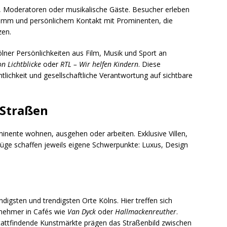
n, Moderatoren oder musikalische Gäste. Besucher erleben
amm und persönlichem Kontakt mit Prominenten, die
zen.
ölner Persönlichkeiten aus Film, Musik und Sport an
on Lichtblicke
oder
RTL – Wir helfen Kindern
. Diese
tlichkeit und gesellschaftliche Verantwortung auf sichtbare
 Straßen
minente wohnen, ausgehen oder arbeiten. Exklusive Villen,
ge schaffen jeweils eigene Schwerpunkte: Luxus, Design
endigsten und trendigsten Orte Kölns. Hier treffen sich
rnehmer in Cafés wie
Van Dyck
oder
Hallmackenreuther
.
tattfindende Kunstmärkte prägen das Straßenbild zwischen