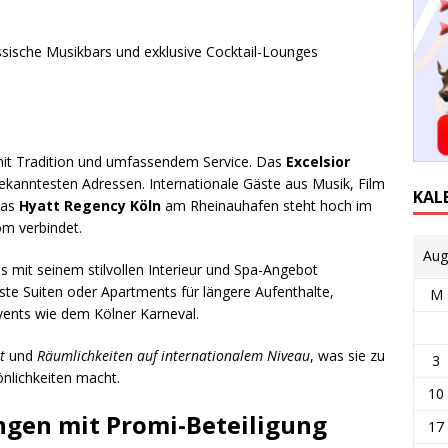
assische Musikbars und exklusive Cocktail-Lounges
mit Tradition und umfassendem Service. Das
Excelsior
kanntesten Adressen. Internationale Gäste aus Musik, Film
KAL
das
Hyatt Regency Köln
am Rheinauhafen steht hoch im
om verbindet.
Aug
s mit seinem stilvollen Interieur und Spa-Angebot
te Suiten oder Apartments für längere Aufenthalte,
M
ents wie dem Kölner Karneval.
t
und
Räumlichkeiten auf internationalem Niveau
, was sie zu
3
nlichkeiten macht.
10
ngen mit Promi-Beteiligung
17