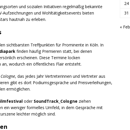
24
tungsorten und sozialen Initiativen regelmäßig bekannte
TV-Aufzeichnungen und Wohltätigkeitsevents bieten
31
Stars hautnah zu erleben.
« Feb
s
n sichtbarsten Treffpunkten für Prominente in Köln. In
diapark
finden häufig Premieren statt, bei denen
rsönlich erscheinen. Diese Termine locken
n, wodurch ein öffentliches Flair entsteht.
l Cologne
, das jedes Jahr Vertreterinnen und Vertreter aus
ieren gibt es dort Podiumsgespräche und Preisverleihungen,
den ermöglichen.
ilmfestival
oder
SoundTrack_Cologne
ziehen
n ein weniger formelles Umfeld, in dem Gespräche mit
urszene leichter möglich sind.
gen