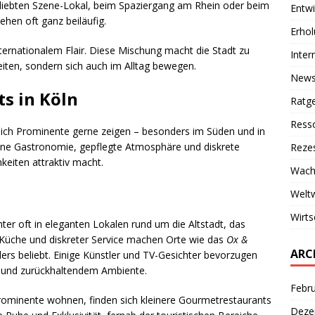
iebten Szene-Lokal, beim Spaziergang am Rhein oder beim
Entwi
hen oft ganz beiläufig.
Erho
nternationalem Flair. Diese Mischung macht die Stadt zu
Inter
iten, sondern sich auch im Alltag bewegen.
New
s in Köln
Ratg
Ress
 sich Prominente gerne zeigen – besonders im Süden und in
ene Gastronomie, gepflegte Atmosphäre und diskrete
Reze
keiten attraktiv macht.
Wach
Weltw
Wirts
hter oft in eleganten Lokalen rund um die Altstadt, das
 Küche und diskreter Service machen Orte wie das
Ox &
ARC
rs beliebt. Einige Künstler und TV-Gesichter bevorzugen
 und zurückhaltendem Ambiente.
Febr
Prominente wohnen, finden sich kleinere Gourmetrestaurants
Deze