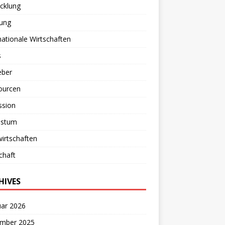
cklung
lung
nationale Wirtschaften
s
eber
ourcen
ssion
stum
irtschaften
chaft
HIVES
uar 2026
mber 2025