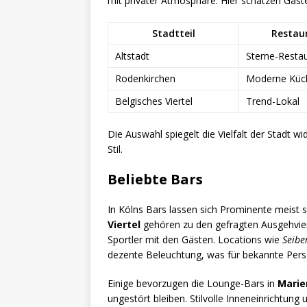
mit privater Atmosphäre. Hier schätzen Gäste
Stadtteil
Restau
Altstadt
Sterne-Resta
Rodenkirchen
Moderne Küc
Belgisches Viertel
Trend-Lokal
Die Auswahl spiegelt die Vielfalt der Stadt 
Stil.
Beliebte Bars
In Kölns Bars lassen sich Prominente meist
Viertel
gehören zu den gefragten Ausgehvier
Sportler mit den Gästen. Locations wie
Seibe
dezente Beleuchtung, was für bekannte Per
Einige bevorzugen die Lounge-Bars in
Marie
ungestört bleiben. Stilvolle Inneneinrichtun