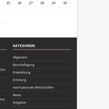
25
26
27
28
29
30
.
KATEGORIEN
Allgemein
Beschäftigung
 Die
Entwicklung
Erholung
Internationale Wirtschaften
News
eine
Ratgeber