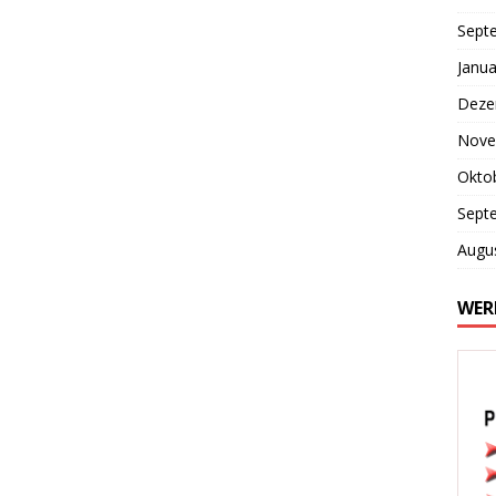
Sept
Janua
Deze
Nove
Okto
Sept
Augu
WER