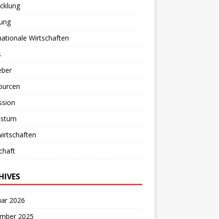
cklung
lung
nationale Wirtschaften
s
eber
ourcen
ssion
stum
irtschaften
chaft
HIVES
uar 2026
mber 2025