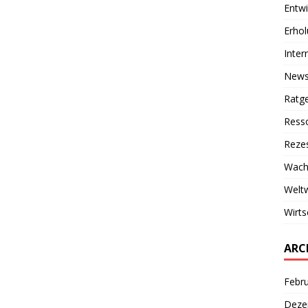
Entwi
Erho
Inter
New
Ratg
Ress
Reze
Wach
Weltw
Wirts
ARC
Febr
Deze