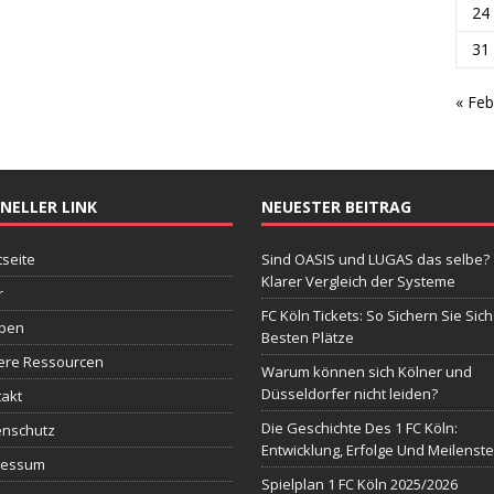
24
31
« Feb
NELLER LINK
NEUESTER BEITRAG
tseite
Sind OASIS und LUGAS das selbe?
Klarer Vergleich der Systeme
r
FC Köln Tickets: So Sichern Sie Sich
ben
Besten Plätze
ere Ressourcen
Warum können sich Kölner und
Düsseldorfer nicht leiden?
akt
Die Geschichte Des 1 FC Köln:
enschutz
Entwicklung, Erfolge Und Meilenst
ressum
Spielplan 1 FC Köln 2025/2026