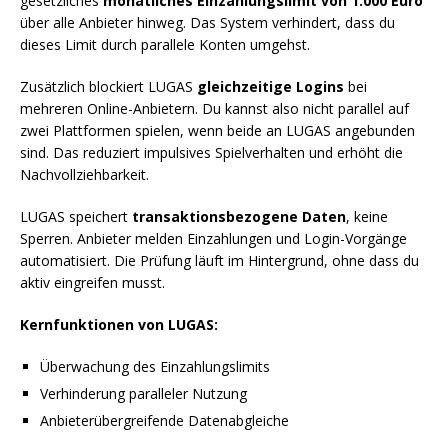
gesetzliches
monatliches Einzahlungslimit von 1.000 Euro
über alle Anbieter hinweg. Das System verhindert, dass du
dieses Limit durch parallele Konten umgehst.
Zusätzlich blockiert LUGAS
gleichzeitige Logins
bei
mehreren Online-Anbietern. Du kannst also nicht parallel auf
zwei Plattformen spielen, wenn beide an LUGAS angebunden
sind. Das reduziert impulsives Spielverhalten und erhöht die
Nachvollziehbarkeit.
LUGAS speichert
transaktionsbezogene Daten
, keine
Sperren. Anbieter melden Einzahlungen und Login-Vorgänge
automatisiert. Die Prüfung läuft im Hintergrund, ohne dass du
aktiv eingreifen musst.
Kernfunktionen von LUGAS:
Überwachung des Einzahlungslimits
Verhinderung paralleler Nutzung
Anbieterübergreifende Datenabgleiche