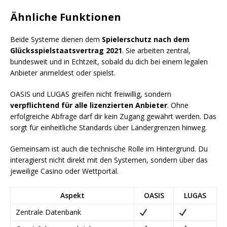
Ähnliche Funktionen
Beide Systeme dienen dem
Spielerschutz nach dem
Glücksspielstaatsvertrag 2021
. Sie arbeiten zentral,
bundesweit und in Echtzeit, sobald du dich bei einem legalen
Anbieter anmeldest oder spielst.
OASIS und LUGAS greifen nicht freiwillig, sondern
verpflichtend für alle lizenzierten Anbieter
. Ohne
erfolgreiche Abfrage darf dir kein Zugang gewährt werden. Das
sorgt für einheitliche Standards über Ländergrenzen hinweg.
Gemeinsam ist auch die technische Rolle im Hintergrund. Du
interagierst nicht direkt mit den Systemen, sondern über das
jeweilige Casino oder Wettportal.
Aspekt
OASIS
LUGAS
Zentrale Datenbank