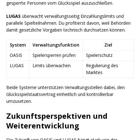
gesperrte Personen vom Glücksspiel auszuschließen.
LUGAS
überwacht verwaltungsseitig Einzahlungslimits und
parallele Spielteilnahmen. Du profitierst davon, weil Behörden
damit gesetzliche Vorgaben technisch durchsetzen können.
System
Verwaltungsfunktion
Ziel
OASIS
Spielersperren prüfen
Spielerschutz
LUGAS
Limits überwachen
Regulierung des
Marktes
Beide Systeme unterstützen Verwaltungsstellen dabei, den
Glücksspielstaatsvertrag einheitlich und kontrollierbar
umzusetzen.
Zukunftsperspektiven und
Weiterentwicklung
Die Zukunft von OASIS und LUGAS hängt stark von der