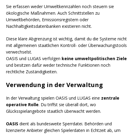
Sie erfassen weder Umweltkennzahlen noch steuern sie
ökologische Maßnahmen. Auch Schnittstellen zu
Umweltbehörden, Emissionsregistern oder
Nachhaltigkeitsdatenbanken existieren nicht.
Diese klare Abgrenzung ist wichtig, damit du die Systeme nicht
mit allgemeinen staatlichen Kontroll- oder Überwachungstools
verwechselst.
OASIS und LUGAS verfolgen
keine umweltpolitischen Ziele
und besitzen dafür weder technische Funktionen noch
rechtliche Zuständigkeiten.
Verwendung in der Verwaltung
In der Verwaltung spielen OASIS und LUGAS eine
zentrale
operative Rolle
. Du triffst sie überall dort, wo
Glücksspielangebote staatlich überwacht werden.
OASIS
dient als bundesweite Sperrdatei. Behörden und
lizenzierte Anbieter gleichen Spielerdaten in Echtzeit ab, um