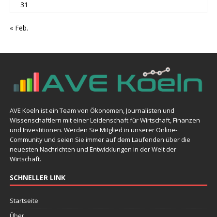
31
« Feb.
AVE Koeln ist ein Team von Ökonomen, Journalisten und
Wissenschaftlern mit einer Leidenschaft für Wirtschaft, Finanzen
und Investitionen. Werden Sie Mitglied in unserer Online-
Community und seien Sie immer auf dem Laufenden über die
neuesten Nachrichten und Entwicklungen in der Welt der
Wirtschaft.
SCHNELLER LINK
Startseite
Über